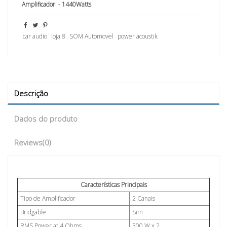
Amplificador - 1440Watts
car audio
loja 8
SOM Automovel
power acoustik
Descrição
Dados do produto
Reviews
(0)
Características Principais
Tipo de Amplificador
2 Canais
Bridgable
Sim
RMS Power at 4 Ohms
300 W x 2