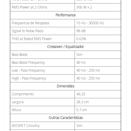
RMS Power at 2 Ohms
360 W x 2
Performance
Frequencia de Resposta
10 Hz - 30000 Hz
Signal to Noise Ratio
98 dB
THD at Rated RMS Power
0.02%
Crossover / Equalizador
Bass Boost
Sim
Bass Boost Frequency
40 Hz
Low - Pass Frequency
40 Hz - 250 Hz
High - Pass Frequency
40 Hz - 250 Hz
Dimensões
Comprimento
46.25
Largura
28.2 cm
Altura
5.7 cm
Outras Características
MOSFET Circuitry
Sim