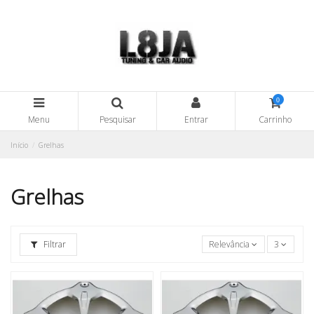
0
Menu
Pesquisar
Entrar
Carrinho
Início
Grelhas
Grelhas
Filtrar
Relevância
3