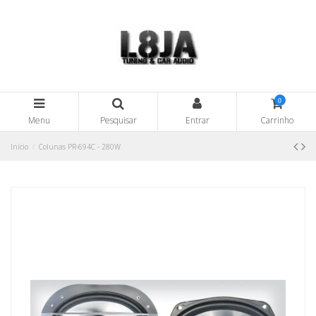
0
Menu
Pesquisar
Entrar
Carrinho
Início
Colunas PR-694C - 280W