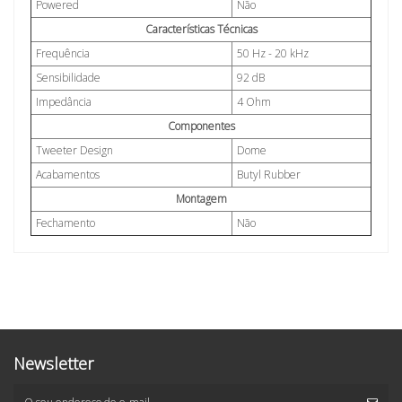
Powered
Não
Características Técnicas
Frequência
50 Hz - 20 kHz
Sensibilidade
92 dB
Impedância
4 Ohm
Componentes
Tweeter Design
Dome
Acabamentos
Butyl Rubber
Montagem
Fechamento
Não
Newsletter