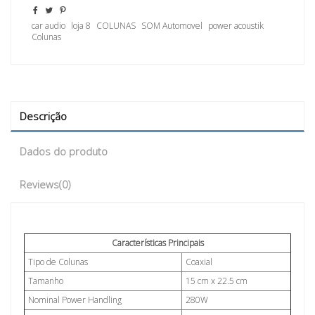
car audio
loja 8
COLUNAS
SOM Automovel
power acoustik
Colunas
Descrição
Dados do produto
Reviews
(0)
Características Principais
Tipo de Colunas
Coaxial
Tamanho
15 cm x 22.5 cm
Nominal Power Handling
280W